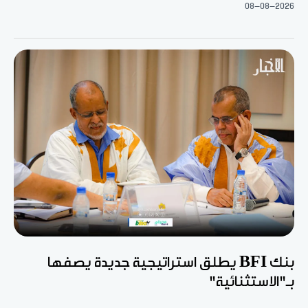
08-08-2026
بنك BFI يطلق استراتيجية جديدة يصفها
بـ"الاستثنائية"