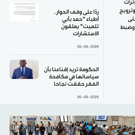
ثرات
وترويج
ردّا على وقف الحوار..
على
أطباء "حمد بأبي
تلميت" يعلقون
ف 7 مشتبه بهم، وضبط
الاستشارات
06-08-2026
الحكومة تريد إقناعنا بأن
سياساتها في مكافحة
الفقر حققت نجاحا
06-08-2026