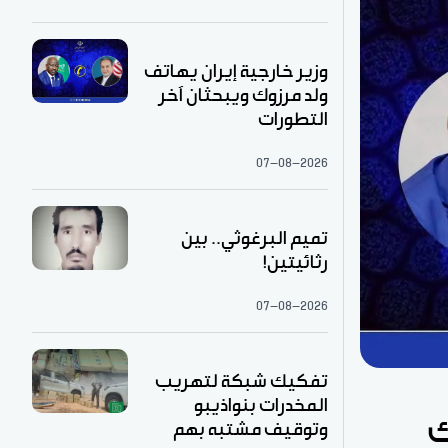
وزير خارجية إيران يهاتف
ولد مرزوك ويبحثان آخر
التطورات
07-08-2026
تميم البرغوثي.. بين
رثائيتين!
07-08-2026
تفكيك شبكة لتهريب
المخدرات بنواذيبو
ك
وتوقيف مشتبه بهم