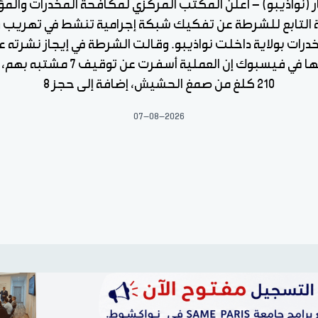
ار (نواذيبو) - أعلن المكتب المركزي لمكافحة المخدرات والمؤ
 التابع للشرطة عن تفكيك شبكة إجرامية تنشط في تهريب 
درات بولاية داخلت نواذيبو. وقالت الشرطة في إيجاز نشرته 
صفحتها في فيسبوك إن العملية أسفرت عن توقي
210 كلغ من صمغ الحشيش، إضافة إلى حجز 8
07-08-2026