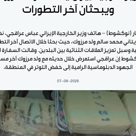
ويبحثان آخر التطورات
ار (نوكشوط) – هاتف وزير الخارجية الإيراني عباس عراقجي، ن
يتاني محمد سالم ولد مرزوك، حيث بحثا خلال الاتصال آخر التط
ة وسبل تعزيز العلاقات الثنائية بين البلدين. وقالت السفارة ال
كشوط إن عراقجي استعرض خلال حديثه مع ولد مرزوك آخر مس
الجهود الدبلوماسية الرامية إلى خفض التوتر في المنطقة،
07-08-2026