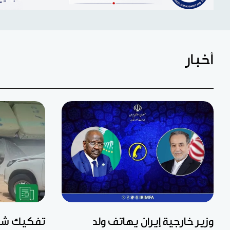
أخبار
وزير خارجية إيران يهاتف ولد
تفكيك شبك