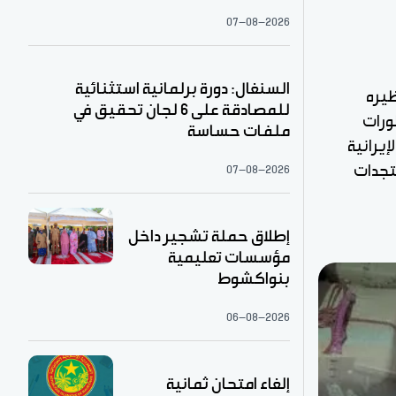
07-08-2026
السنغال: دورة برلمانية استثنائية
ظيره
للمصادقة على 6 لجان تحقيق في
ورات
ملفات حساسة
إيرانية
تجدات
07-08-2026
إطلاق حملة تشجير داخل
مؤسسات تعليمية
بنواكشوط
06-08-2026
إلغاء امتحان ثمانية