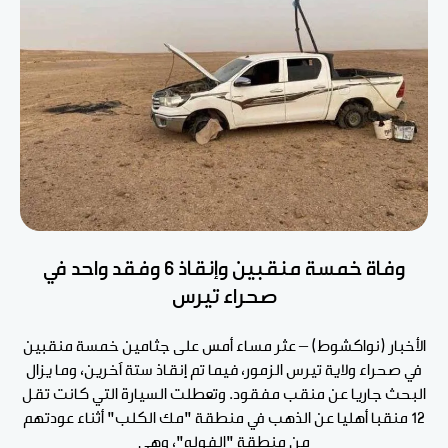
وفاة خمسة منقبين وإنقاذ 6 وفقد واحد في
صحراء تيرس
الأخبار (نواكشوط) – عثر مساء أمس على جثامين خمسة منقبين
في صحراء ولاية تيرس الزمور، فيما تم إنقاذ ستة آخرين، وما يزال
البحث جاريا عن منقب مفقود. وتعطلت السيارة التي كانت تقل
12 منقبا أهليا عن الذهب في منطقة "مك الكلب" أثناء عودتهم
من منطقة "الفوله"، وهي