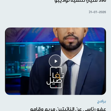
396 مليارًا لتنمية نواذيبو
31-07-2026
برامج
عفو رئاسي عن النائبتين مريم وقامو