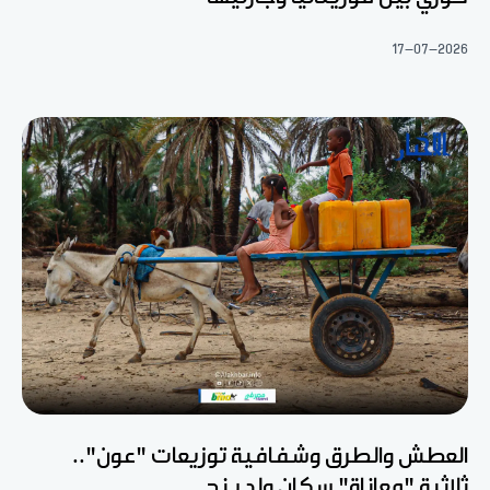
17-07-2026
العطش والطرق وشفافية توزيعات "عون"..
ثلاثية "معاناة" سكان ولد ينج