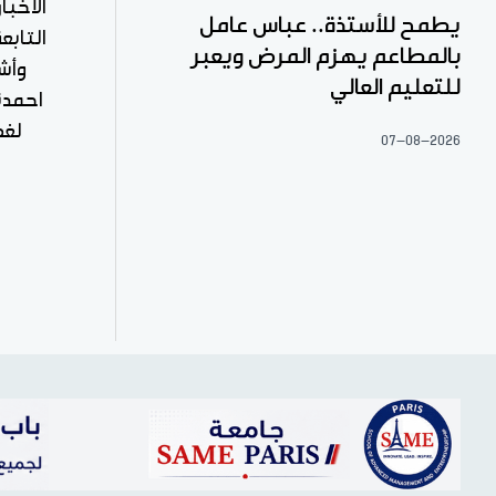
الأخبا
يطمح للأستذة.. عباس عامل
بالمطاعم يهزم المرض ويعبر
وأش
للتعليم العالي
احمدن
لغظ
07-08-2026