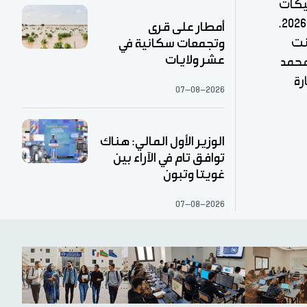
ليكات
التابعة لمقاطعة واد الناقة، الحملة الوطنية للسياحة البيئية لسنة 2026.
أمطار على قرى
نت
وتجمعات سكانية في
عشر ولايات
محمد
رة
07-08-2026
الوزير الأول المالي: هناك
توافق تام في الآراء بين
غويتا وتبون
07-08-2026