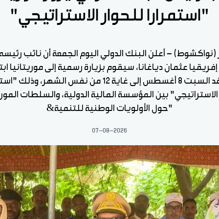
"استمرارا للحوار الاستراتيجي"
ر (نواكشوط) - أعلن البنك الدولي اليوم الجمعة أن نائب رئيسه
ريقيا عثمان دياغانا، سيقوم بزيارة رسمية إلى موريتانيا ابت
يوم غد السبت 8 أغسطس إلى غاية 12 من نفس الشهر، وذلك "
 الاستراتيجي" بين المؤسسة المالية الدولية، والسلطات الموري
"حول الأولويات الوطنية للتنمية&
07-08-2026